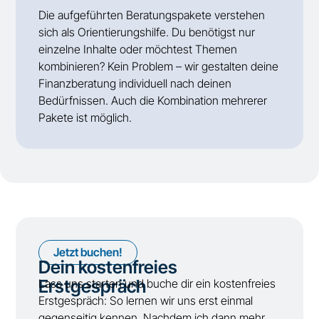
Die aufgeführten Beratungspakete verstehen
sich als Orientierungshilfe. Du benötigst nur
einzelne Inhalte oder möchtest Themen
kombinieren? Kein Problem – wir gestalten deine
Finanzberatung individuell nach deinen
Bedürfnissen. Auch die Kombination mehrerer
Pakete ist möglich.
Jetzt buchen!
Dein kostenfreies
Erstgespräch
Lass uns starten und buche dir ein kostenfreies
Erstgespräch: So lernen wir uns erst einmal
gegenseitig kennen. Nachdem ich dann mehr